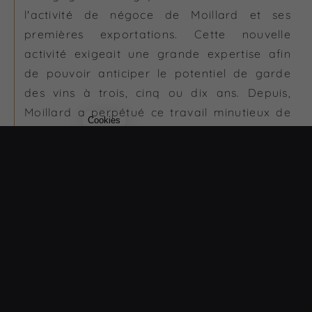
l'activité de négoce de Moillard et ses
premières exportations. Cette nouvelle
activité exigeait une grande expertise afin
de pouvoir anticiper le potentiel de garde
des vins à trois, cinq ou dix ans. Depuis,
Moillard a perpétué ce travail minutieux de
vinification et d'élevage pour amener tous
les vins à leur plein épanouissement.
Le Mot de l'Œnologue
"Aujourd'hui nos vins sont généreux,
modernes, à la fois accessibles et fidèles à la
diversité des terroirs de Bourgogne. La
Maison Moillard est maintenant présente
partout en France et dans plus de 50 pays,