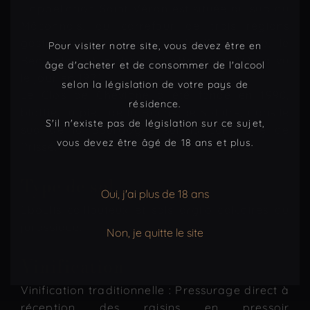
L'appellation Saint-Véran est située au sud du
Mâconnais, au carrefour de trois régions
gastronomiques que sont la Bourgogne, le
Pour visiter notre site, vous devez être en
Beaujolais et la Bresse. Cette jeune AOP a vu
âge d'acheter et de consommer de l'alcool
le jour en 1971.
selon la législation de votre pays de
Le Clos de Chevigne a été fondé en 1990,
résidence.
blottie au pied de la Roche de Solutré, dans le
S'il n'existe pas de législation sur ce sujet,
sud de la Bourgogne sur la commune de
vous devez être âgé de 18 ans et plus.
Prissé.
Type de sol
Oui, j'ai plus de 18 ans
Eboulis caillouteux et sols argilo-calcaires du
jurassique.
Non, je quitte le site
Vinification
Vinification traditionnelle : Pressurage direct à
réception des raisins en pressoir