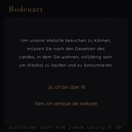
Bodenart
Vielfältige Böden : Die Böden sind granithaltig,
mit Schiefer und Tonadern im Beaujolais,
Kalkstein und Mergel an der Côte Chalonnaise
Um unsere Website besuchen zu können,
und kimmeridgische Lehm- und Kalkböden in
Epineuil.
müssen Sie nach den Gesetzen des
Landes, in dem Sie wohnen, volljährig sein,
Vinifizierung
um Alkohol zu kaufen und zu konsumieren.
Traditionelle Methode. Die Trauben werden
sofort nach ihrer Ankunft in der Kelterei in
Ja, ich bin über 18
pneumatischen Pressen gepresst und
anschließend geklärt. Die alkoholische Gärung
Nein, ich verlasse die Website
findet in temperaturgesteuerten
Edelstahltanks bei 18 °C statt. Die Grundweine
werden dann zusammengestellt. Sie
durchlaufen dann eine zweite Gärung in der